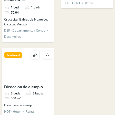
México.
HOT · Hotel
Renta
1
bed
1
bath
70.04
m²
Crucecita, Bahias de Huatulco,
Oaxaca, México.
DEP · Departamento / Condo
Desarrollos
Featured
Direccion de ejemplo
3
beds
3
baths
300
m²
Direccion de ejemplo
HOT · Hotel
Renta