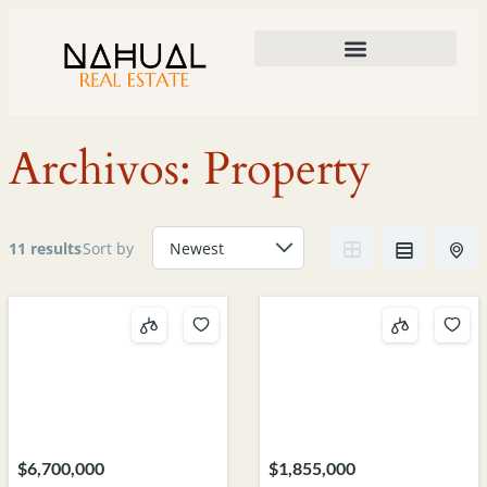
DESARROLLOS Y PROPIEDADES
ARQUITECTURA Y CONSTRUCCIÓN
Archivos:
Property
11 results
Sort by
$6,700,000
$1,855,000