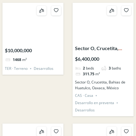
Sector O, Crucetita,
$10,000,000
Bahias de Huatulco,
$6,400,000
1468
m²
Oaxaca, México
2
beds
3
baths
TER · Terreno
Desarrollos
311.75
m²
Sector O, Crucetita, Bahias de
Huatulco, Oaxaca, México
CAS · Casa
Desarrollo en preventa
Desarrollos