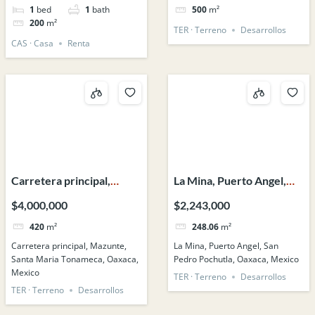
1
bed
1
bath
500
m²
200
m²
TER · Terreno
Desarrollos
CAS · Casa
Renta
Carretera principal,
La Mina, Puerto Angel,
Mazunte, Santa Maria
San Pedro Pochutla,
$4,000,000
$2,243,000
Tonameca, Oaxaca,
Oaxaca, Mexico
420
m²
248.06
m²
Mexico
Carretera principal, Mazunte,
La Mina, Puerto Angel, San
Santa Maria Tonameca, Oaxaca,
Pedro Pochutla, Oaxaca, Mexico
Mexico
TER · Terreno
Desarrollos
TER · Terreno
Desarrollos