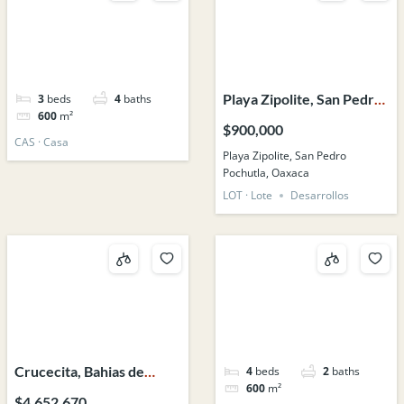
Playa Zipolite, San Pedro
3
beds
4
baths
600
m²
Pochutla, Oaxaca
$900,000
CAS · Casa
Playa Zipolite, San Pedro
Pochutla, Oaxaca
LOT · Lote
Desarrollos
Crucecita, Bahias de
4
beds
2
baths
600
m²
Huatulco, Oaxaca,
$4,652,670