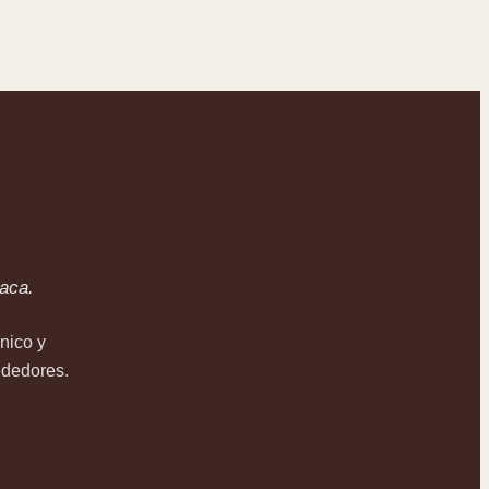
aca.
nico y
ededores.