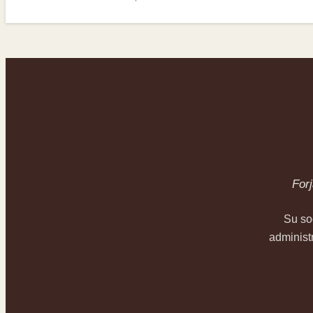
For
Su so
administ