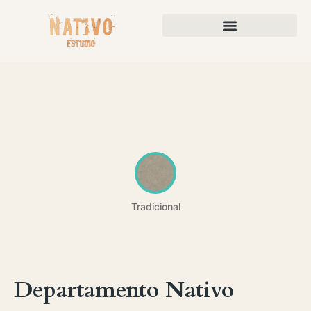
DESARROLLOS Y PROPIEDADES
ARQUITECTURA Y CONSTRUCCIÓN
▾
❮
❯
Departamento Nativo
Tradicional
Departamento Nativo