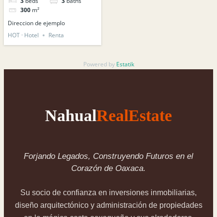
3
beds
3
baths
300
m²
Direccion de ejemplo
HOT · Hotel
Renta
Powered by
Estatik
Nahual
RealEstate
Forjando Legados, Construyendo Futuros en el
Corazón de Oaxaca.
Su socio de confianza en inversiones inmobiliarias,
diseño arquitectónico y administración de propiedades