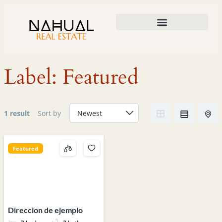
DESARROLLOS Y PROPIEDADES
ARQUITECTURA Y CONSTRUCCIÓN
Label:
Featured
1 result
Sort by
Featured
Direccion de ejemplo